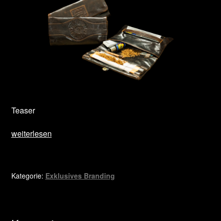
Teaser
Taschen
weiterlesen
für
„The
Bulldog
Kategorie:
Exklusives Branding
Amsterdam“