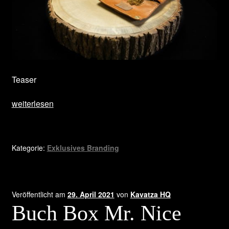
Teaser
Tabak
weiterlesen
Taschen
für
Natural
Kategorie:
Exklusives Branding
American
Spirit
Veröffentlicht am
29. April 2021
von
Kavatza HQ
Buch Box Mr. Nice