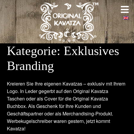
Zur
Zum
Startseite
Navigation
Inhalt
springen
springen
Über uns
Galerie
Kategorie:
Exklusives
Weltweit
Branding
Maßgeschneidert
Kreieren Sie Ihre eigenen Kavatzas – exklusiv mit Ihrem
Logo. In Leder gegerbt auf den Original Kavatza
Kontakt
Taschen oder als Cover für die Original Kavatza
Buchbox. Als Geschenk für Ihre Kunden und
Geschäftspartner oder als Merchandising-Produkt.
Werbekugelschreiber waren gestern, jetzt kommt
Kavatza!