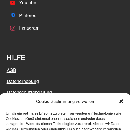
Youtube
Pinterest
Instagram
HILFE
AGB
Datenerhebung
Datenschutzerklärung
Cookie-Zustimmung verwalten
Impressum
Um dir ein optimales Erlebnis zu bieten, verwenden wir Technologien wie
Sitemap
Cookies, um Geräteinformationen zu speichern und/oder darauf
zuzugreifen. Wenn du diesen Technologien zustimmst, können wir Daten
Versand
wie das Surfverhalten oder eindeutige IDs auf dieser Website verarbeiten.