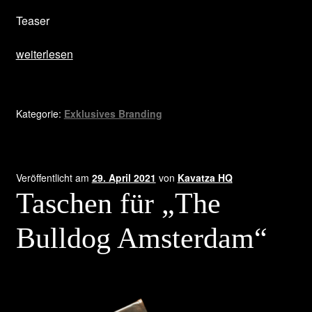
Teaser
Buch
weiterlesen
Box
Mr.
Nice
Kategorie:
Exklusives Branding
gemeinsam
mit
Howard
Marks
Veröffentlicht am
29. April 2021
von
Kavatza HQ
Taschen für „The
Bulldog Amsterdam“