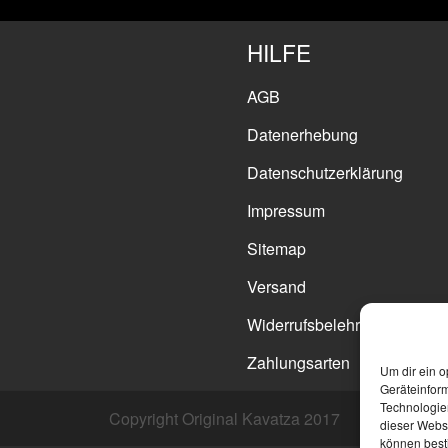
HILFE
AGB
Datenerhebung
Datenschutzerklärung
Impressum
Sitemap
Versand
Widerrufsbelehrung
Zahlungsarten
Um dir ein o
Geräteinfor
Technologien
Copyright Original Kavatza 2017
dieser Websi
können best