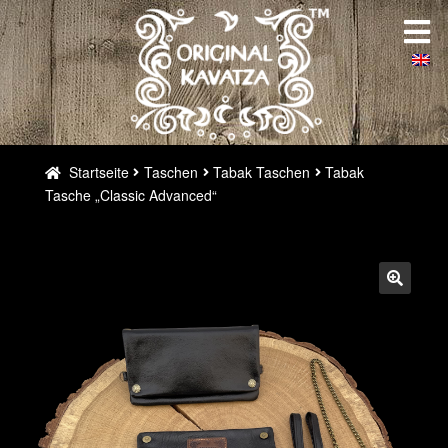
Zur
Zum
Startseite
Navigation
Inhalt
springen
springen
Über uns
Galerie
Startseite
Taschen
Tabak Taschen
Tabak
Tasche „Classic Advanced“
Weltweit
Maßgeschneidert
Kontakt