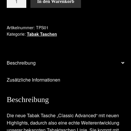
In den Warenkorb
Tasche
"Classic
Advanced"
Menge
Artikelnummer:
TPS01
Kategorie:
Tabak Taschen
Beschreibung
Zusätzliche Informationen
Beschreibung
Die neue Tabak Tasche „Classic Advanced“ mit neuen
Highlights, dadurch also eine echte Weiterentwicklung
unserer bekannten Tabaktaschen Linie. Sie kommt mit