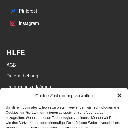
Pinterest
Instagram
HILFE
AGB
Datenerhebung
Datenschutzerklärung
Cookie-Zustimmung verwalten
Impressum
Um dir ein optimales Erlebnis zu bieten, verwenden wir Technologien wie
Sitemap
Cookies, um Geräteinformationen zu speichern und/oder darauf
zuzugreifen. Wenn du diesen Technologien zustimmst, können wir Daten
Versand
wie das Surfverhalten oder eindeutige IDs auf dieser Website verarbeiten.
Wenn du deine Zustimmung nicht erteilst oder zurückziehst, können