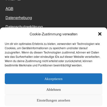
AGB
Datenerhebung
Datenschutzerklärung
Cookie-Zustimmung verwalten
Impressum
Um dir ein optimales Erlebnis zu bieten, verwenden wir Technologien wie
Sitemap
Cookies, um Geräteinformationen zu speichern und/oder darauf
zuzugreifen. Wenn du diesen Technologien zustimmst, können wir Daten
Versand
wie das Surfverhalten oder eindeutige IDs auf dieser Website verarbeiten.
Wenn du deine Zustimmung nicht erteilst oder zurückziehst, können
Widerrufsbelehrung
bestimmte Merkmale und Funktionen beeinträchtigt werden.
Zahlungsarten
Akzeptieren
Ablehnen
Copyright Original Kavatza 2017
Einstellungen ansehen
0