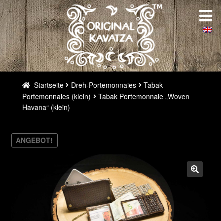
Zur
Zum
Startseite
Navigation
Inhalt
springen
springen
Über uns
Galerie
Startseite
Dreh-Portemonnaies
Tabak
Portemonnaies (klein)
Tabak Portemonnaie „Woven
Weltweit
Havana“ (klein)
Maßgeschneidert
ANGEBOT!
Kontakt