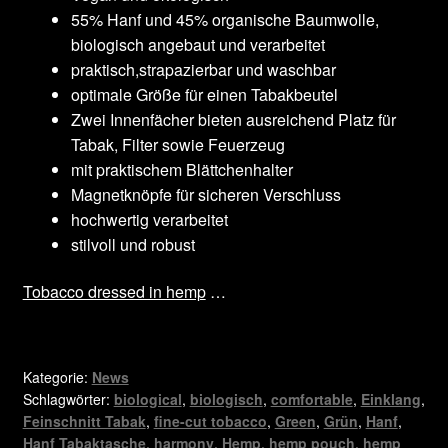
55% Hanf und 45% organische Baumwolle,
biologisch angebaut und verarbeitet
praktisch,strapazierbar und waschbar
optimale Größe für einen Tabakbeutel
Zwei Innenfächer bieten ausreichend Platz für
Tabak, Filter sowie Feuerzeug
mit praktischem Blättchenhalter
Magnetknöpfe für sicheren Verschluss
hochwertig verarbeitet
stilvoll und robust
Tobacco dressed in hemp
…
Kategorie:
News
Schlagwörter:
biological
,
biologisch
,
comfortable
,
Einklang
,
Feinschnitt Tabak
,
fine-cut tobacco
,
Green
,
Grün
,
Hanf
,
Hanf Tabaktasche
,
harmony
,
Hemp
,
hemp pouch
,
hemp