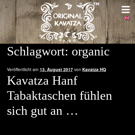
Zur
Zum
Startseite
Navigation
Inhalt
springen
springen
Über uns
Galerie
Schlagwort:
organic
Weltweit
Veröffentlicht am
13. August 2017
von
Kavatza HQ
Maßgeschneidert
Kavatza Hanf
Tabaktaschen fühlen
Kontakt
sich gut an …