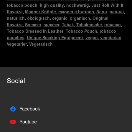
tobacco pouch
,
high quality
,
hochwertig
,
Just Roll With It
,
Kavatza
,
Magnet Knöpfe
,
magnetic buttons
,
Natur
,
natural
,
natürlich
,
ökologisch
,
organic
,
organisch
,
Original
Kavatza
,
Sommer
,
summer
,
Tabak
,
Tabaktasche
,
tobacco
,
Tobacco Dressed In Leather
,
Tobacco Pouch
,
tobacco
pouches
,
Unique Smoking Equipment
,
vegan
,
vegetarian
,
Vegetarier
,
Vegetarisch
Social
Facebook
Youtube